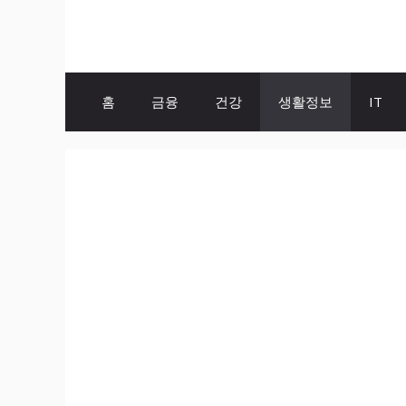
Skip
to
content
홈
금융
건강
생활정보
IT