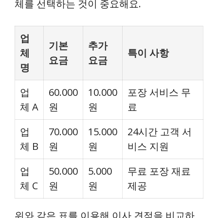
체를 선택하는 것이 중요해요.
업
기본
추가
체
특이 사항
요금
요금
명
업
60.000
10.000
포장 서비스 무
체 A
원
원
료
업
70.000
15.000
24시간 고객 서
체 B
원
원
비스 지원
업
50.000
5.000
무료 포장 재료
체 C
원
원
제공
위와 같은 표를 이용해 이사 견적을 비교하