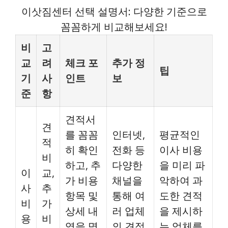
이삿짐센터 선택 설명서: 다양한 기준으로
꼼꼼하게 비교해보세요!
비
고
교
려
체크 포
추가 정
팁
기
사
인트
보
준
항
견적서
견
를 꼼꼼
인터넷,
평균적인
적
히 확인
전화 등
이사 비용
비
하고, 추
다양한
을 미리 파
이
교,
가 비용
채널을
악하여 과
사
추
항목 및
통해 여
도한 견적
비
가
상세 내
러 업체
을 제시하
용
비
역을 명
의 견적
는 업체를