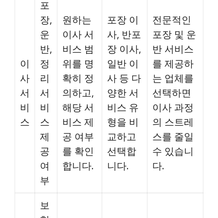
포
장,
원하는
포장 이
전문적인
운
이사 서
사, 반포
포장 및 운
반,
비스 범
장 이사,
반 서비스
이
정
위를 명
일반 이
를 제공하
사
리
확히 정
사 등 다
는 업체를
서
서
의하고,
양한 서
선택하면
비
비
해당 서
비스 유
이사 과정
스
스
비스 제
형을 비
의 스트레
제
공 여부
교하고
스를 줄일
공
를 확인
선택합
수 있습니
여
합니다.
니다.
다.
부
보