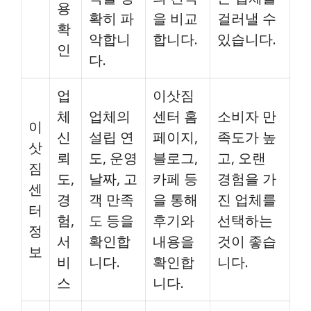
용
확히 파
을 비교
걸러낼 수
확
악합니
합니다.
있습니다.
인
다.
업
이삿짐
체
업체의
센터 홈
소비자 만
이
신
설립 연
페이지,
족도가 높
삿
뢰
도, 운영
블로그,
고, 오랜
짐
도,
날짜, 고
카페 등
경험을 가
센
경
객 만족
을 통해
진 업체를
터
험,
도 등을
후기와
선택하는
정
서
확인합
내용을
것이 좋습
보
비
니다.
확인합
니다.
스
니다.