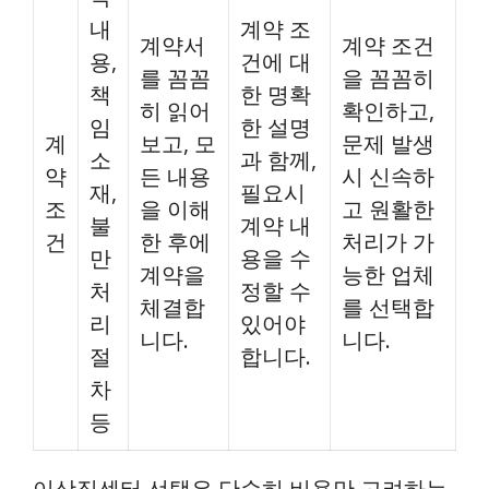
내
계약 조
계약서
계약 조건
용,
건에 대
를 꼼꼼
을 꼼꼼히
책
한 명확
히 읽어
확인하고,
임
한 설명
계
보고, 모
문제 발생
소
과 함께,
약
든 내용
시 신속하
재,
필요시
조
을 이해
고 원활한
불
계약 내
건
한 후에
처리가 가
만
용을 수
계약을
능한 업체
처
정할 수
체결합
를 선택합
리
있어야
니다.
니다.
절
합니다.
차
등
이삿짐센터 선택은 단순히 비용만 고려하는