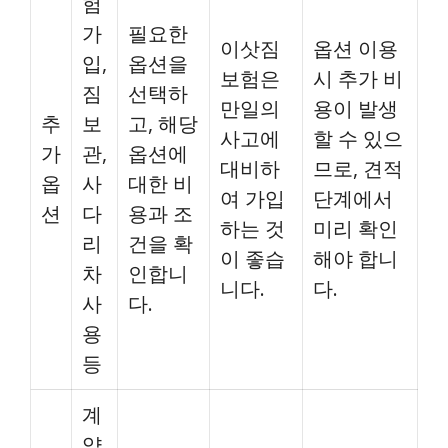
험
가
필요한
이삿짐
옵션 이용
입,
옵션을
보험은
시 추가 비
짐
선택하
만일의
용이 발생
추
보
고, 해당
사고에
할 수 있으
가
관,
옵션에
대비하
므로, 견적
옵
사
대한 비
여 가입
단계에서
션
다
용과 조
하는 것
미리 확인
리
건을 확
이 좋습
해야 합니
차
인합니
니다.
다.
사
다.
용
등
계
약