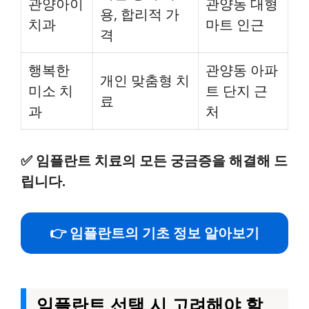
관양아이
관양동 대형
용, 합리적 가
치과
마트 인근
격
행복한
관양동 아파
개인 맞춤형 치
미소 치
트 단지 근
료
과
처
✅
임플란트 치료의 모든 궁금증을 해결해 드
립니다.
👉 임플란트의 기초 정보 알아보기
임플란트 선택 시 고려해야 할