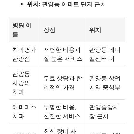
위치:
관양동 아파트 단지 근처
병원 이
장점
위치
름
치과명가
저렴한 비용과
관양동 메디
관양점
질 높은 서비스
컬센터 내
관양동
무료 상담과 합
관양동 상업
사랑의
리적인 가격
지역 중심부
치과
해피미소
투명한 비용,
관양중앙시
치과
친절한 서비스
장 근처
최신 장비 사