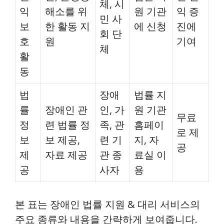
체, 시
익
해소를 위
원 기관
익 증
민 사
보
한 활동 지
에 신청
진에
회 단
호
원
기여
체
활
동
법
장애
법률 지
률
장애인 관
인, 가
원 기관
무료
정
련 법률 정
족, 관
홈페이
로 제
보
보 제공,
련 기
지, 자
공
제
자료 제공
관 종
료실 이
공
사자
용
본 표는 장애인 법률 지원 & 대리 서비스의
주요 종류와 내용을 간략하게 보여줍니다.