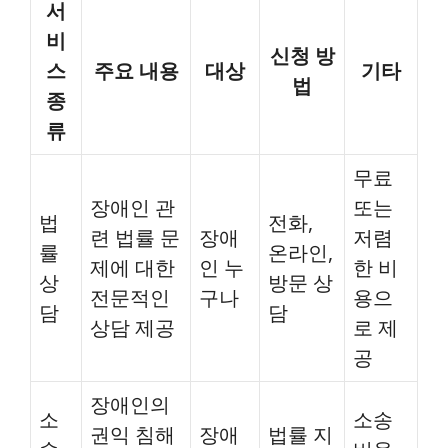
서
비
신청 방
스
주요 내용
대상
기타
법
종
류
무료
장애인 관
또는
법
전화,
련 법률 문
장애
저렴
률
온라인,
제에 대한
인 누
한 비
상
방문 상
전문적인
구나
용으
담
담
상담 제공
로 제
공
장애인의
소
소송
권익 침해
장애
법률 지