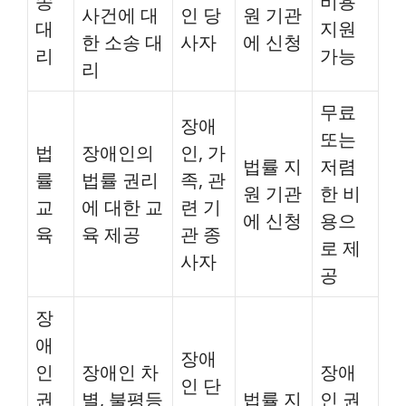
송
비용
사건에 대
인 당
원 기관
대
지원
한 소송 대
사자
에 신청
리
가능
리
무료
장애
또는
법
장애인의
인, 가
법률 지
저렴
률
법률 권리
족, 관
원 기관
한 비
교
에 대한 교
련 기
에 신청
용으
육
육 제공
관 종
로 제
사자
공
장
애
장애
인
장애인 차
장애
인 단
권
별, 불평등
법률 지
인 권