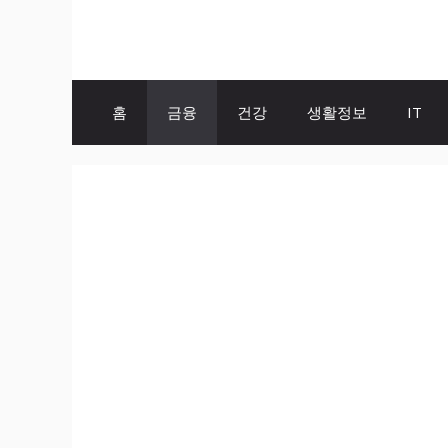
Skip
to
content
홈
금융
건강
생활정보
IT