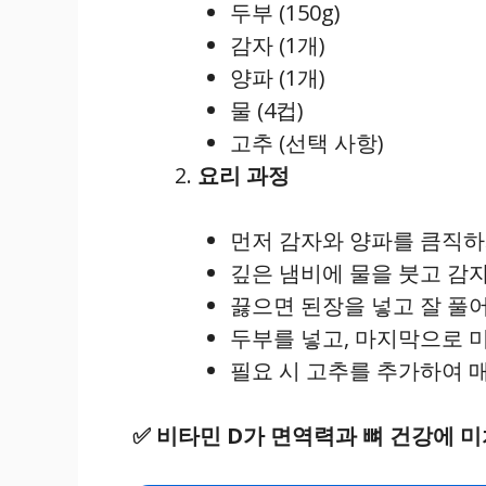
두부 (150g)
감자 (1개)
양파 (1개)
물 (4컵)
고추 (선택 사항)
요리 과정
먼저 감자와 양파를 큼직하
깊은 냄비에 물을 붓고 감
끓으면 된장을 넣고 잘 풀
두부를 넣고, 마지막으로 미
필요 시 고추를 추가하여 매
✅
비타민 D가 면역력과 뼈 건강에 