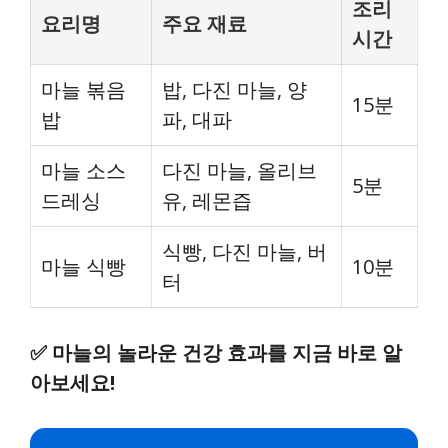
조리
요리명
주요 재료
시간
마늘 볶음
밥, 다진 마늘, 양
15분
밥
파, 대파
마늘 소스
다진 마늘, 올리브
5분
드레싱
유, 레몬즙
식빵, 다진 마늘, 버
마늘 식빵
10분
터
✅
마늘의 놀라운 건강 효과를 지금 바로 알
아보세요!