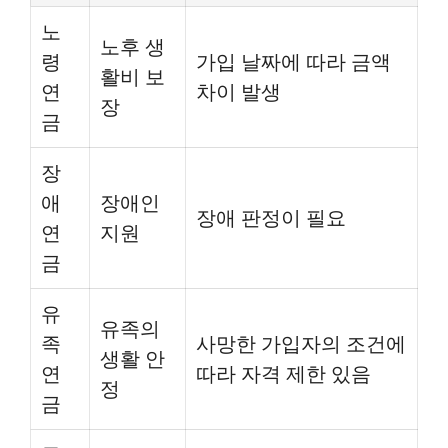
노
노후 생
령
가입 날짜에 따라 금액
활비 보
연
차이 발생
장
금
장
애
장애인
장애 판정이 필요
연
지원
금
유
유족의
족
사망한 가입자의 조건에
생활 안
연
따라 자격 제한 있음
정
금